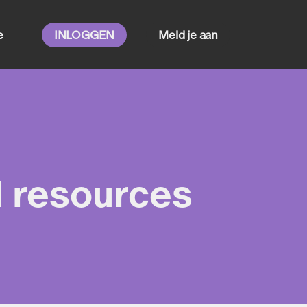
e
INLOGGEN
Meld je aan
d resources