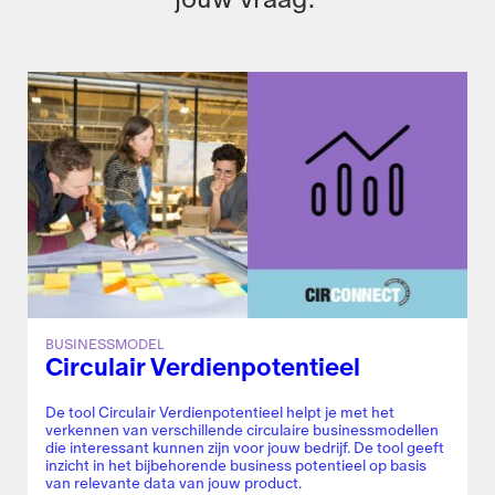
BUSINESSMODEL
Circulair Verdienpotentieel
De tool Circulair Verdienpotentieel helpt je met het
verkennen van verschillende circulaire businessmodellen
die interessant kunnen zijn voor jouw bedrijf. De tool geeft
inzicht in het bijbehorende business potentieel op basis
van relevante data van jouw product.