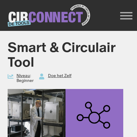
Trainers
Circonnect website
INLOGGEN
Meld je aan
Smart & Circulair
Tool
Niveau
:
Doe het Zelf
Beginner